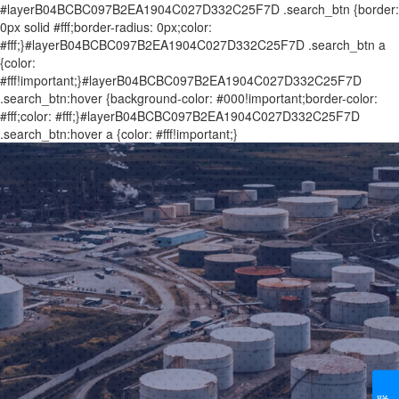
#layerB04BCBC097B2EA1904C027D332C25F7D .search_btn {border:
0px solid #fff;border-radius: 0px;color:
#fff;}#layerB04BCBC097B2EA1904C027D332C25F7D .search_btn a
{color:
#fff!important;}#layerB04BCBC097B2EA1904C027D332C25F7D
.search_btn:hover {background-color: #000!important;border-color:
#fff;color: #fff;}#layerB04BCBC097B2EA1904C027D332C25F7D
.search_btn:hover a {color: #fff!important;}
联系我们